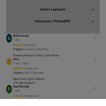
Serwis Laptopów
Informacje o PhoneBOX