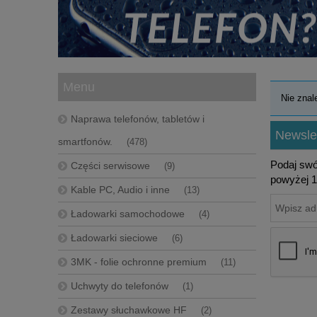
Menu
Nie znal
Naprawa telefonów, tabletów i
Newslet
smartfonów.
(478)
Podaj swó
Części serwisowe
(9)
powyżej 1
Kable PC, Audio i inne
(13)
Ładowarki samochodowe
(4)
Ładowarki sieciowe
(6)
3MK - folie ochronne premium
(11)
Uchwyty do telefonów
(1)
Zestawy słuchawkowe HF
(2)