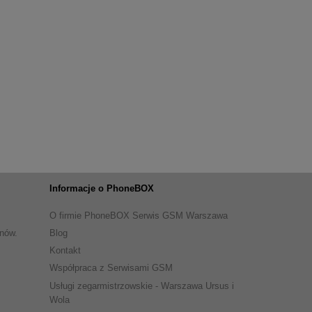
Informacje o PhoneBOX
O firmie PhoneBOX Serwis GSM Warszawa
onów.
Blog
Kontakt
Współpraca z Serwisami GSM
Usługi zegarmistrzowskie - Warszawa Ursus i
Wola