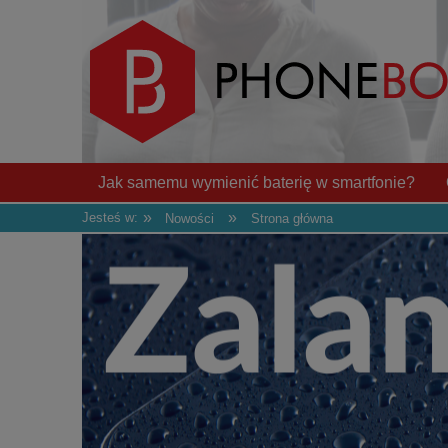
Jak samemu wymienić baterię w smartfonie?
»
»
Jesteś w:
Nowości
Strona główna
Naprawa, wymiana złącza ładowania
Wyślij 