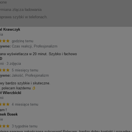
hone
miana złącza ładowania
prawa szybki w telefonach.