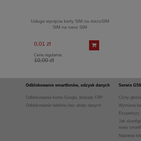
Usługa wycięcia karty SIM na microSIM
SIM na nano SIM
0,01 zł
Cena regularna:
10,00 zł
Odblokowanie smartfonów, odzysk danych
Serwis GSM
Odblokowanie konta Google, blokady FRP
Cichy głośn
Odblokowanie telefonu bez utraty danych
Wymiana bat
Ekspertyzy 
Jak skonfig
nowy smart
Naprawa tel