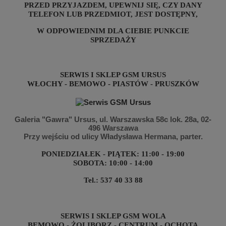
PRZED PRZYJAZDEM, UPEWNIJ SIĘ, CZY DANY
TELEFON LUB PRZEDMIOT, JEST DOSTĘPNY,
W ODPOWIEDNIM DLA CIEB
IE PUNKCIE
SPRZEDAŻY
SERWIS I SKLEP GSM URSUS
WŁOCHY - BEMOWO - PIASTÓW - PRUSZKÓW
Galeria "Gawra" Ursus
, ul. Warszawska 58c lok. 28a,
02-
496 Warszawa
Przy wejściu
od ulicy Władysława Hermana, parter.
PONIEDZIAŁEK - PIĄTEK: 11:00 - 19:00
SOBOTA: 10:00 - 14:00
Tel.: 537 40 33 88
SERWIS I SKLEP GSM WOLA
BEMOWO - ŻOLIBORZ - CENTRUM - OCHOTA