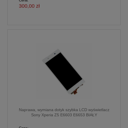
Cena:
300,00 zł
Naprawa, wymiana dotyk szybka LCD wyświetlacz
Sony Xperia Z5 E6603 E6653 BIAŁY