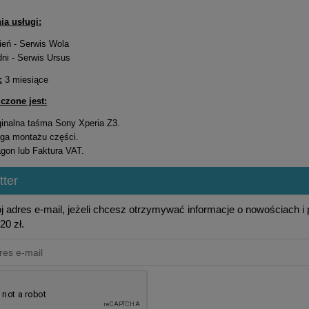
ia usługi:
ień - Serwis Wola
dni - Serwis Ursus
:
3 miesiące
czone jest:
inalna taśma Sony Xperia Z3.
ga montażu części.
gon lub Faktura VAT.
ter
j adres e-mail, jeżeli chcesz otrzymywać informacje o nowościach i
20 zł.