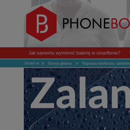
Jak samemu wymienić baterię w smartfonie?
»
»
Jesteś w:
Strona główna
Naprawa telefonów, tabletów
Naprawa, wymiana złącza ładowania
Wyślij 