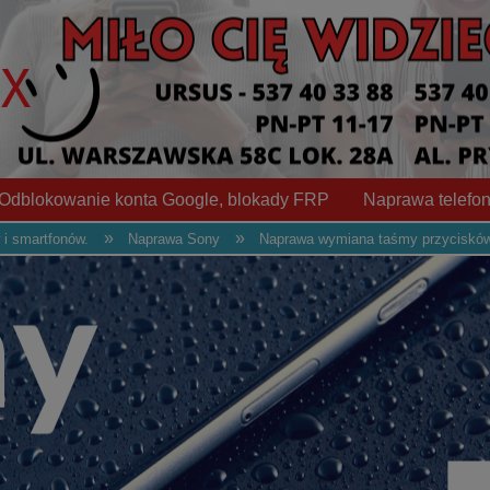
Odblokowanie konta Google, blokady FRP
Naprawa telefon
»
»
 i smartfonów.
Naprawa Sony
Naprawa wymiana taśmy przycisków
urządzenie do naprawy