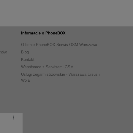
Informacje o PhoneBOX
O firmie PhoneBOX Serwis GSM Warszawa
onów.
Blog
Kontakt
Współpraca z Serwisami GSM
Usługi zegarmistrzowskie - Warszawa Ursus i
Wola