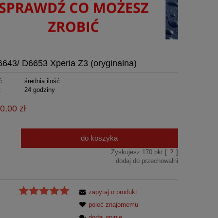
43/ D6653 Xperia Z3 (oryginalna)
ć:
średnia ilość
:
24 godziny
0,00 zł
do koszyka
.
Zyskujesz
170
pkt [
?
]
dodaj do przechowalni
zapytaj o produkt
poleć znajomemu
dodaj opinię