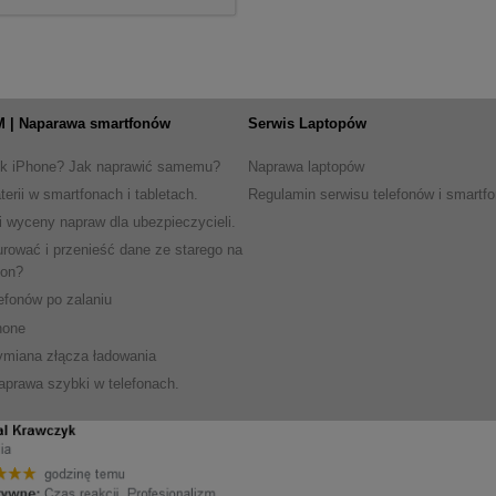
 | Naparawa smartfonów
Serwis Laptopów
ik iPhone? Jak naprawić samemu?
Naprawa laptopów
erii w smartfonach i tabletach.
Regulamin serwisu telefonów i smartf
i wyceny napraw dla ubezpieczycieli.
urować i przenieść dane ze starego na
fon?
efonów po zalaniu
hone
miana złącza ładowania
prawa szybki w telefonach.