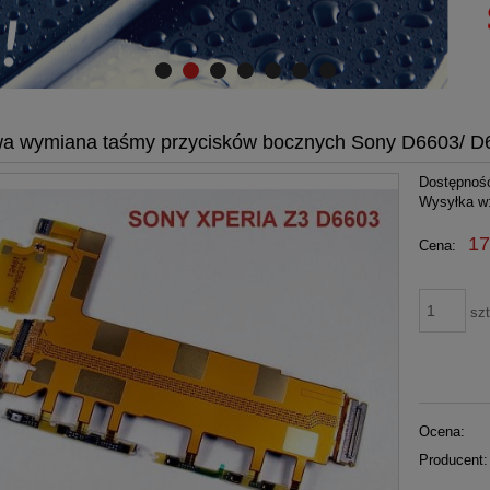
a wymiana taśmy przycisków bocznych Sony D6603/ D66
Dostępnoś
Wysyłka w
17
Cena:
szt
Ocena:
Producent: