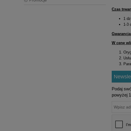
Promocje
Czas trwan
1 dz
1-3 
Gwarancja
W cenę wli
Oryg
Usłu
Para
Newslet
Podaj swó
powyżej 1