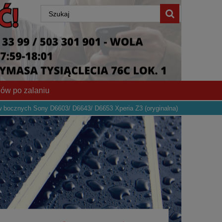
ów po zalaniu
 bocznych Sony D6603/ D6643/ D6653 Xperia Z3 (oryginalna)