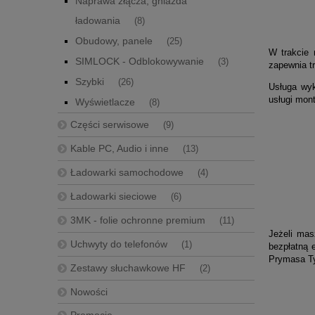
Naprawa złącza, gniazda
ładowania
(8)
Obudowy, panele
(25)
W trakcie 
SIMLOCK - Odblokowywanie
(3)
zapewnia tr
Szybki
(26)
Usługa wy
usługi mon
Wyświetlacze
(8)
Części serwisowe
(9)
Kable PC, Audio i inne
(13)
Ładowarki samochodowe
(4)
Ładowarki sieciowe
(6)
3MK - folie ochronne premium
(11)
Jeżeli mas
Uchwyty do telefonów
(1)
bezpłatną 
Prymasa Ty
Zestawy słuchawkowe HF
(2)
Nowości