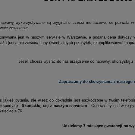
naprawy wykorzystywane są oryginalne części montażowe, co pozwala w 
wałe zespolenie.
konywana jest w naszym serwisie w Warszawie, a podana cena dotyczy w
tażu (cena nie zawiera ceny ewentualnych przesyłek, skomplikowanych napraw
Jeżeli chcesz wysłać do nas urządzenie do naprawy, skorzystaj z
Zapraszamy do skorzystania z naszego d
z jakieś pytania, nie wiesz co dokładnie jest uszkodzone w twoim telefon
ekspertyzę
- Skontaktuj się z naszym serwisem
- Odpowiemy na Twoje pyta
siąclecia 76.
Udzielamy 3 miesiące gwarancji na wy